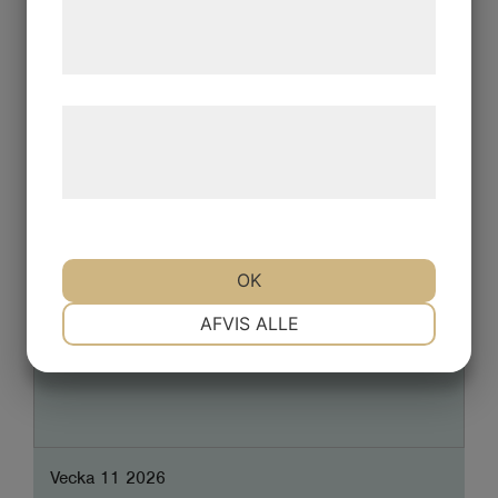
centralbankerna avvaktar
tjenester. Ved at klikke på 'OK' giver du
samtykke til disse formål.
Læs mere om vores brug af cookies og
behandling af persondata på vores
hjemmeside.
OK
NØDVENDIGE
PRÆFERENCER
AFVIS ALLE
MARKETING
STATISTIK
Vecka 11 2026