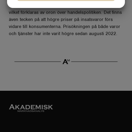
JA
NEJ
JA
NEJ
framtidsutsikter fortfarande lägre än vid början av året,
vilket förklaras av oron över handelspolitiken. Det finns
MARKNADSFÖRING
STATISTIK
även tecken på att högre priser på insatsvaror förs
vidare till konsumenterna. Prisökningen på både varor
och tjänster har inte varit högre sedan augusti 2022.