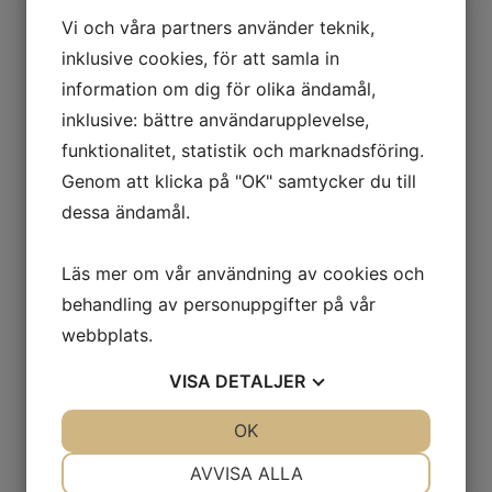
Finansdepartementet som uppdaterade sina prognoser
Vi och våra partners använder teknik,
för 2025 och 2026. I pressmeddelandet förklaras den
svaga inhemska konjunkturen av Vita husets
inklusive cookies, för att samla in
handelspolitik. Konjunkturåterhämtningen förväntas
information om dig för olika ändamål,
drivas av inhemsk efterfrågan vilken stöttas av högre
inklusive: bättre användarupplevelse,
reallöner, lägre räntor och expansiv finanspolitik.
funktionalitet, statistik och marknadsföring.
Återhämtningen på arbetsmarknaden förväntas släpa
Genom att klicka på "OK" samtycker du till
efter med en förbättring av sysselsättningen under
dessa ändamål.
2026.
På makroområdet var S&P Globals preliminära
Läs mer om vår användning av cookies och
inköpschefsmätningar från USA huvudnumret. Enligt
behandling av personuppgifter på vår
mätningen går den amerikanska ekonomin starkt både
webbplats.
inom tillverknings- och tjänstesektorn. Det samlade
indexet steg från 55,1 i juni till 55,4 i juli. Medan
VISA
DETALJER
tjänsteindex föll tillbaka något överträffade
tillverkningsindexet förväntningarna och noterade den
JA
NEJ
OK
JA
NEJ
starkaste siffran sedan våren 2022.
NÖDVÄNDIG
INSTÄLLNINGAR
AVVISA ALLA
På den negativa sidan är de amerikanska företagens