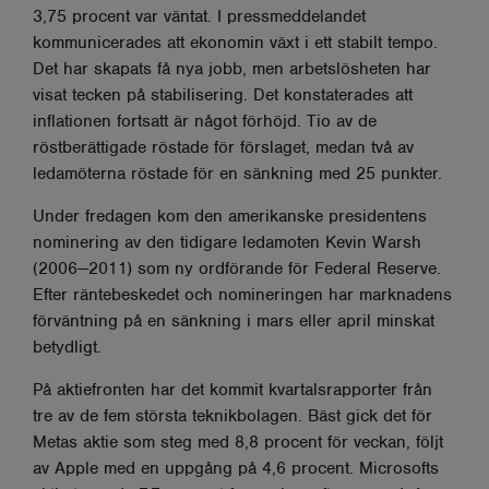
3,75 procent var väntat. I pressmeddelandet
kommunicerades att ekonomin växt i ett stabilt tempo.
Det har skapats få nya jobb, men arbetslösheten har
visat tecken på stabilisering. Det konstaterades att
inflationen fortsatt är något förhöjd. Tio av de
röstberättigade röstade för förslaget, medan två av
ledamöterna röstade för en sänkning med 25 punkter.
Under fredagen kom den amerikanske presidentens
nominering av den tidigare ledamoten Kevin Warsh
(2006—2011) som ny ordförande för Federal Reserve.
Efter räntebeskedet och nomineringen har marknadens
förväntning på en sänkning i mars eller april minskat
betydligt.
På aktiefronten har det kommit kvartalsrapporter från
tre av de fem största teknikbolagen. Bäst gick det för
Metas aktie som steg med 8,8 procent för veckan, följt
av Apple med en uppgång på 4,6 procent. Microsofts