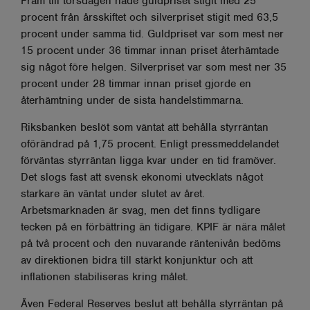
Fram till torsdagen hade guldpriset stigit med 25
procent från årsskiftet och silverpriset stigit med 63,5
procent under samma tid. Guldpriset var som mest ner
15 procent under 36 timmar innan priset återhämtade
sig något före helgen. Silverpriset var som mest ner 35
procent under 28 timmar innan priset gjorde en
återhämtning under de sista handelstimmarna.
Riksbanken beslöt som väntat att behålla styrräntan
oförändrad på 1,75 procent. Enligt pressmeddelandet
förväntas styrräntan ligga kvar under en tid framöver.
Det slogs fast att svensk ekonomi utvecklats något
starkare än väntat under slutet av året.
Arbetsmarknaden är svag, men det finns tydligare
tecken på en förbättring än tidigare. KPIF är nära målet
på två procent och den nuvarande räntenivån bedöms
av direktionen bidra till stärkt konjunktur och att
inflationen stabiliseras kring målet.
Även Federal Reserves beslut att behålla styrräntan på