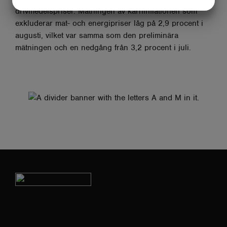
JA
NEJ
JA
NEJ
drivmedelspriser. Mätningen av kärninflationen som
MARKNADSFÖRING
STATISTIK
exkluderar mat- och energipriser låg på 2,9 procent i
augusti, vilket var samma som den preliminära
mätningen och en nedgång från 3,2 procent i juli.