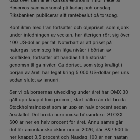
data över den amerikanska ekonomin inför Federal
Reserves sammankomst på tisdag och onsdag.
Riksbanken publicerar sitt räntebeslut på torsdag.
Konflikten med Iran fortsätter och oljepriset, som sjönk
under inledningen av veckan, har återigen rört sig över
100 US-dollar per fat. Noterbart är att priset på
naturgas, som steg från låga nivåer i början av
konflikten, fortsätter att handlas till historiskt
genomsnittliga nivåer. Guldpriset, som steg kraftigt i
början av året, har legat kring 5 000 US-dollar per uns
sedan slutet av januari.
Ser vi på börsernas utveckling under året har OMX 30
gått upp knappt fem procent, klart bättre än det breda
Stockholmsindexet som är upp en halv procent sedan
årsskiftet. Det breda europeiska börsindexet STOXX
600 är ner en halv procent för året. Ännu sämre går
det för amerikanska aktier under 2026, där S&P 500 är
ner knappt 3,5 procent och Nasdaq 100 är ner nästan