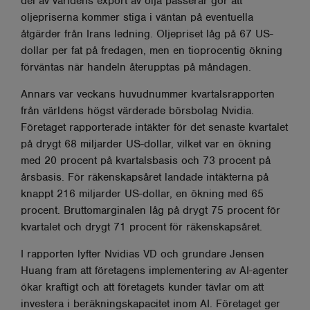
del av världens export av olja passerar gör att
oljepriserna kommer stiga i väntan på eventuella
åtgärder från Irans ledning. Oljepriset låg på 67 US-
dollar per fat på fredagen, men en tioprocentig ökning
förväntas när handeln återupptas på måndagen.
Annars var veckans huvudnummer kvartalsrapporten
från världens högst värderade börsbolag Nvidia.
Företaget rapporterade intäkter för det senaste kvartalet
på drygt 68 miljarder US-dollar, vilket var en ökning
med 20 procent på kvartalsbasis och 73 procent på
årsbasis. För räkenskapsåret landade intäkterna på
knappt 216 miljarder US-dollar, en ökning med 65
procent. Bruttomarginalen låg på drygt 75 procent för
kvartalet och drygt 71 procent för räkenskapsåret.
I rapporten lyfter Nvidias VD och grundare Jensen
Huang fram att företagens implementering av AI-agenter
ökar kraftigt och att företagets kunder tävlar om att
investera i beräkningskapacitet inom AI. Företaget ger